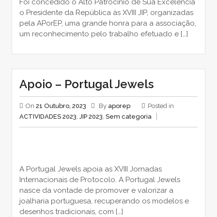
Foi concedido o Alto Patrocínio de Sua Excelência
o Presidente da República às XVIII JIP, organizadas
pela APorEP, uma grande honra para a associação,
um reconhecimento pelo trabalho efetuado e […]
Apoio – Portugal Jewels
On
21 Outubro, 2023
By
aporep
Posted in
ACTIVIDADES 2023
,
JIP 2023
,
Sem categoria
A Portugal Jewels apoia as XVIII Jornadas
Internacionais de Protocolo. A Portugal Jewels
nasce da vontade de promover e valorizar a
joalharia portuguesa, recuperando os modelos e
desenhos tradicionais, com […]