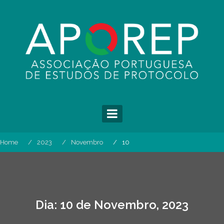
Skip
to
content
Home
2023
Novembro
10
Dia:
10 de Novembro, 2023