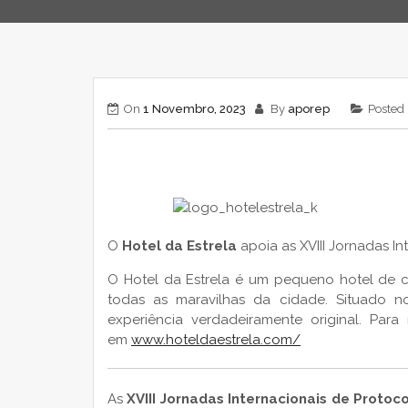
On
1 Novembro, 2023
By
aporep
Posted
O
Hotel da Estrela
apoia as XVIII Jornadas In
O Hotel da Estrela é um pequeno hotel de 
todas as maravilhas da cidade. Situado 
experiência verdadeiramente original. Par
em
www.hoteldaestrela.com/
As
XVIII Jornadas Internacionais de Protoc