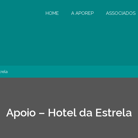
HOME
A APOREP
ASSOCIADOS
trela
Apoio – Hotel da Estrela