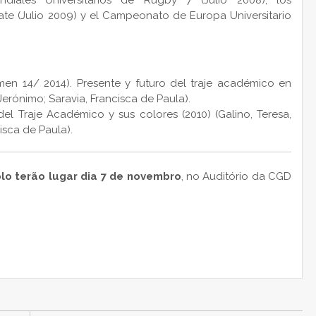
ales Universitarios de Rugby 7 (Julio 2008), los
te (Julio 2009) y el Campeonato de Europa Universitario
men 14/ 2014). Presente y futuro del traje académico en
erónimo; Saravia, Francisca de Paula).
el Traje Académico y sus colores (2010) (Galino, Teresa,
isca de Paula).
olo terão lugar dia 7 de novembro
, no Auditório da CGD