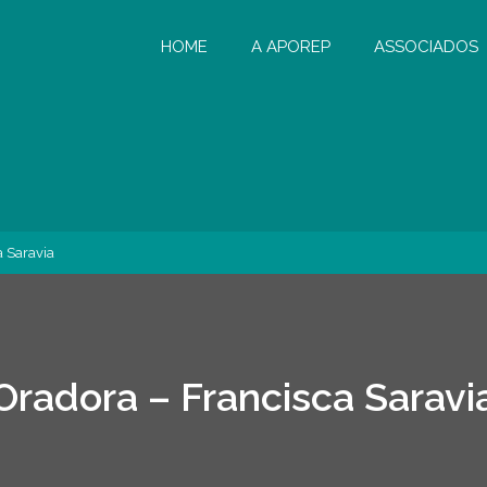
HOME
A APOREP
ASSOCIADOS
a Saravia
Oradora – Francisca Saravi