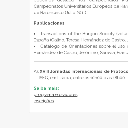
podemos destacar los Campeonatos Mundi
Campeonatos Universitarios Europeos de Kara
de Baloncesto (Julio 2011).
Publicaciones
Transactions of the Burgon Society (volu
España (Galino, Teresa; Hernández de Castro, J
Catálogo de Orientaciones sobre el uso d
Hernández de Castro, Jerónimo, Saravia, Franc
As
XVIII Jornadas Internacionais de Protoc
— ISEG, em Lisboa, entre as 10h00 e as 18h00.
Saiba mais:
programa e oradores
inscrições
NAVEGAÇÃO