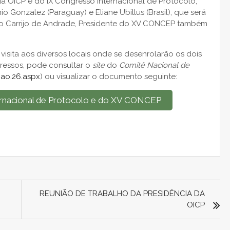
 da OICP e do IX Congresso Internacional de Protocolo,
io Gonzalez (Paraguay) e Eliane Ubillus (Brasil), que será
nso Carrijo de Andrade, Presidente do XV CONCEP também
isita aos diversos locais onde se desenrolarão os dois
ressos, pode consultar o
site
do
Comitê Nacional de
cao.26.aspx
) ou visualizar o documento seguinte:
rnacional de Protocolo e do XV CONCEP
REUNIÃO DE TRABALHO DA PRESIDÊNCIA DA
OICP