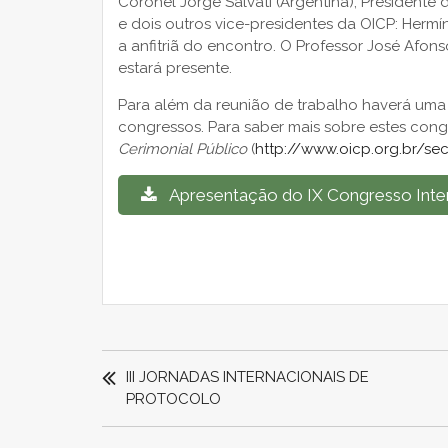
Coronel Jorge Salvati (Argentina), Presidente
e dois outros vice-presidentes da OICP: Hermín
a anfitriã do encontro. O Professor José Afo
estará presente.
Para além da reunião de trabalho haverá uma v
congressos. Para saber mais sobre estes cong
Cerimonial Público
(
http://www.oicp.org.br/se
Apresentação do IX Congresso Inte
NAVEGAÇÃO
DE
III JORNADAS INTERNACIONAIS DE
PROTOCOLO
ARTIGOS