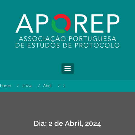
Skip
to
content
Home
2024
Abril
2
Dia:
2 de Abril, 2024