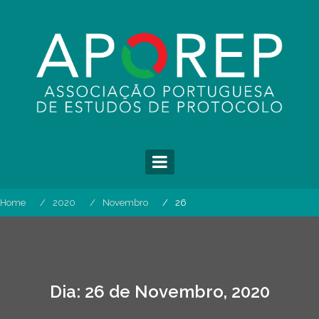
Skip
to
content
Home
2020
Novembro
26
Dia:
26 de Novembro, 2020