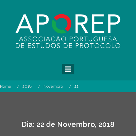
Skip
to
content
Home
2018
Novembro
22
Dia:
22 de Novembro, 2018