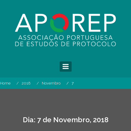
Skip
to
content
Home
2018
Novembro
7
Dia:
7 de Novembro, 2018