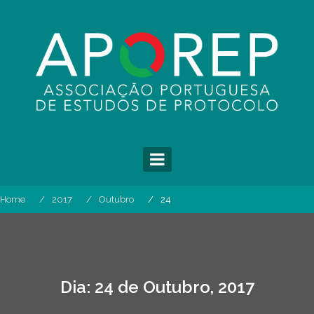
Skip
to
content
Home
2017
Outubro
24
Dia:
24 de Outubro, 2017