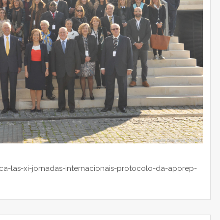
a-las-xi-jornadas-internacionais-protocolo-da-aporep-