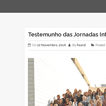
Testemunho das Jornadas In
On
22 Novembro, 2016
By
found
Posted