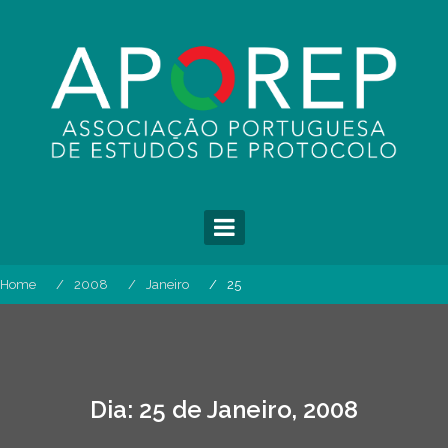
Skip
to
content
Home
2008
Janeiro
25
Dia:
25 de Janeiro, 2008