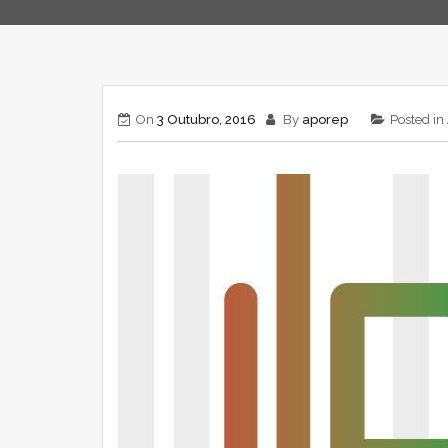
On
3 Outubro, 2016
By
aporep
Posted in