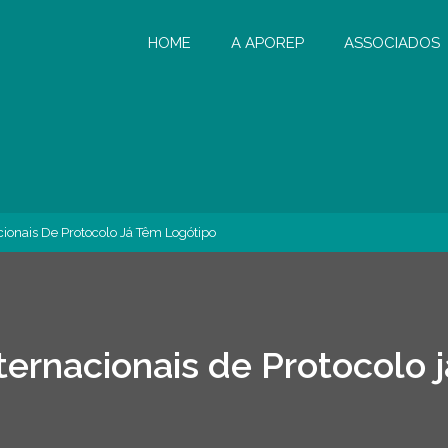
HOME
A APOREP
ASSOCIADOS
cionais De Protocolo Já Têm Logótipo
ternacionais de Protocolo 