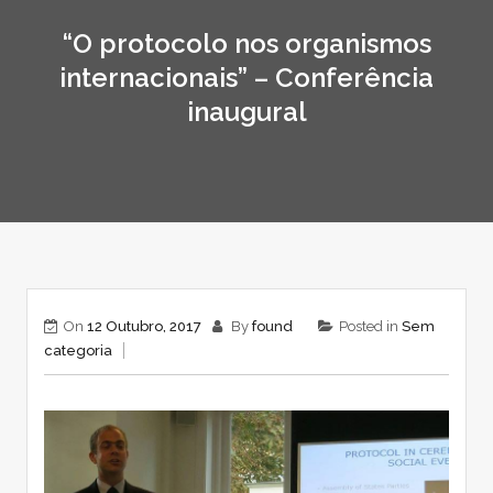
“O protocolo nos organismos
internacionais” – Conferência
inaugural
On
12 Outubro, 2017
By
found
Posted in
Sem
categoria