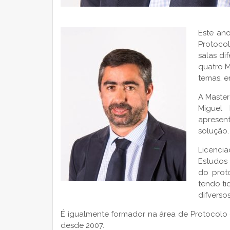
Este ano
Protocol
salas di
quatro M
temas, e
A Master
Miguel
apresen
solução.
Licenci
Estudos
do prot
tendo ti
difverso
É igualmente formador na área de Protocolo 
desde 2007.