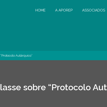
HOME
A APOREP
ASSOCIADOS
 “Protocolo Autárquico”
lasse sobre “Protocolo Aut