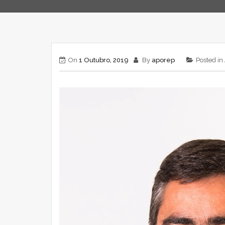
On
1 Outubro, 2019
By
aporep
Posted in