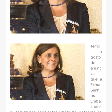
Temo
s o
gosto
de
anunc
iar
que a
Exma.
Senh
ora
Embai
xador