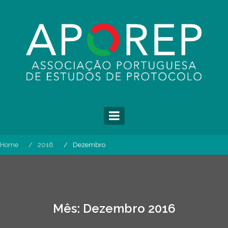
Skip
to
content
Home
2016
Dezembro
Mês:
Dezembro 2016